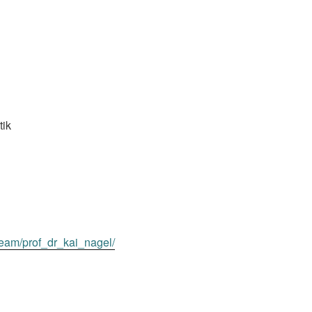
tik
team/prof_dr_kai_nagel/