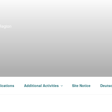
-Region
ications
Additional Activities
Site Notice
Deuts