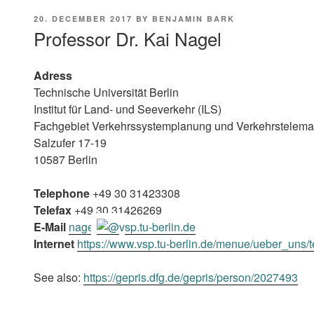
POSTED
20. DECEMBER 2017
BY
BENJAMIN BARK
ON
Professor Dr. Kai Nagel
Adress
Technische Universität Berlin
Institut für Land- und Seeverkehr (ILS)
Fachgebiet Verkehrssystemplanung und Verkehrstelema
Salzufer 17-19
10587 Berlin
Telephone
+49 30 31423308
Telefax
+49 30 31426269
E-Mail
nagel
vsp.tu-berlin.de
Internet
https://www.vsp.tu-berlin.de/menue/ueber_uns/
See also:
https://gepris.dfg.de/gepris/person/2027493